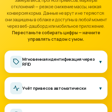
замеры веса, прогноз привесов, маркеры
отклонений — резкое снижение массы, низкая
конверсия корма. Данные не врут и не теряются:
они защищены в облаке и доступны в любой момент
через веб-дашборд или мобильное приложение.
Перестаньте собирать цифры — начните
управлять стадом с умом.
Мгновенная идентификация через
▾
RFID
Интегрированный RFID-считыватель автоматически
распознаёт электронную метку животного. Система за
секунду подгружает его цифровой паспорт — с
▾
Учёт привесов автоматически
графиком веса, отметками о здоровье и заметками
персонала. Исключены ошибки ручного ввода и потеря
данных.
Вес с весов пишется в систему сам, без тетради и
ручного ввода. Видно динамику по каждому животному.