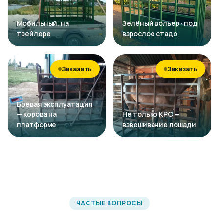
Мобильный, на
Зелёный вольер · под
трейлере
взрослое стадо
Заказать
Заказать
Боевая эксплуатация
— корова на
Не только КРС —
платформе
взвешивание лошади
ЧАСТЫЕ ВОПРОСЫ