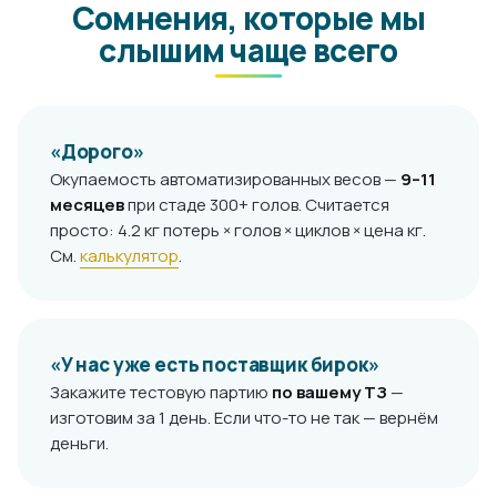
Сомнения, которые мы
слышим чаще всего
«Дорого»
Окупаемость автоматизированных весов —
9–11
месяцев
при стаде 300+ голов. Считается
просто: 4.2 кг потерь × голов × циклов × цена кг.
См.
калькулятор
.
«У нас уже есть поставщик бирок»
Закажите тестовую партию
по вашему ТЗ
—
изготовим за 1 день. Если что-то не так — вернём
деньги.