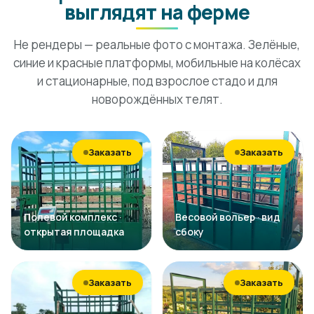
выглядят на ферме
Не рендеры — реальные фото с монтажа. Зелёные,
синие и красные платформы, мобильные на колёсах
и стационарные, под взрослое стадо и для
новорождённых телят.
Заказать
Заказать
Полевой комплекс ·
Весовой вольер · вид
открытая площадка
сбоку
Заказать
Заказать