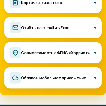
▾
Карточка животного
Вся история взвешиваний и событий по каждой голове
собрана в одном месте.
▾
Отчёты на e-mail и в Excel
Сводки приходят на почту, выгрузка в Excel — в пару
кликов. Удобно для бухгалтерии и руководителя.
▾
Совместимость с ФГИС «Хорриот»
Данные по маркированию готовы для государственной
системы учёта животных.
▾
Облако и мобильное приложение
Ваши записи больше не зависят от бумажки и памяти
сотрудника. Облачное хранилище сохраняет каждый
вес, каждый чип, каждую заметку. Заходите в систему
со смартфона — вся история животного за секунду.